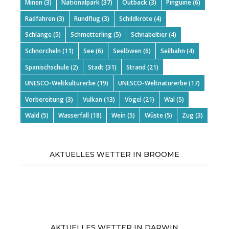
Minen
(3)
Nationalpark
(37)
Outback
(3)
Pinguine
(6)
Radfahren
(3)
Rundflug
(3)
Schildkröte
(4)
Schlange
(5)
Schmetterling
(5)
Schnabeltier
(4)
Schnorcheln
(11)
See
(6)
Seelöwen
(6)
Seilbahn
(4)
Spanischschule
(2)
Stadt
(31)
Strand
(21)
UNESCO-Weltkulturerbe
(19)
UNESCO-Weltnaturerbe
(17)
Vorbereitung
(3)
Vulkan
(13)
Vögel
(21)
Wal
(5)
Wald
(5)
Wasserfall
(18)
Wein
(5)
Wüste
(5)
Zug
(3)
AKTUELLES WETTER IN BROOME
AKTUELLES WETTER IN DARWIN