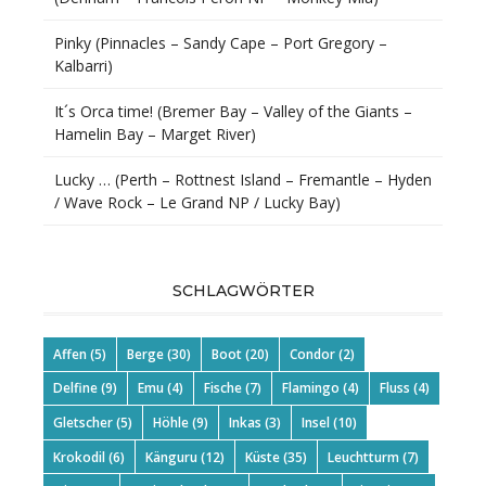
Pinky (Pinnacles – Sandy Cape – Port Gregory –
Kalbarri)
It´s Orca time! (Bremer Bay – Valley of the Giants –
Hamelin Bay – Marget River)
Lucky … (Perth – Rottnest Island – Fremantle – Hyden
/ Wave Rock – Le Grand NP / Lucky Bay)
SCHLAGWÖRTER
Affen
(5)
Berge
(30)
Boot
(20)
Condor
(2)
Delfine
(9)
Emu
(4)
Fische
(7)
Flamingo
(4)
Fluss
(4)
Gletscher
(5)
Höhle
(9)
Inkas
(3)
Insel
(10)
Krokodil
(6)
Känguru
(12)
Küste
(35)
Leuchtturm
(7)