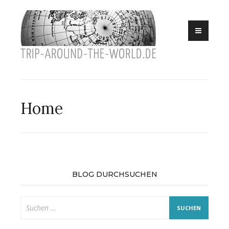
Eine Reise in
Skip
trip
die südliche
to
Hemisphäre
around
content
the
world
Home
BLOG DURCHSUCHEN
Suche
nach: