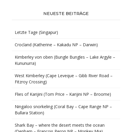
NEUESTE BEITRÄGE
Letzte Tage (Singapur)
Crocland (Katherine – Kakadu NP – Darwin)
Kimberley von oben (Bungle Bungles – Lake Argyle –
Kununurra)
West Kimberley (Cape Leveque – Gibb River Road –
Fitzroy Crossing)
Flies of Karijini (Tom Price – Karijini NP – Broome)
Ningaloo snorkeling (Coral Bay – Cape Range NP –
Bullara Station)
Shark Bay – where the desert meets the ocean
(Denham – Francois Peron NP – Monkey Mia)