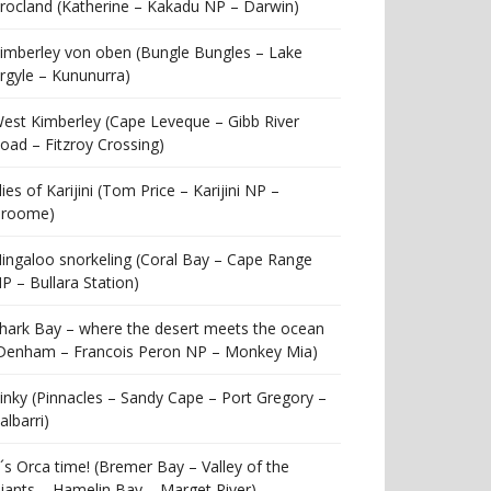
rocland (Katherine – Kakadu NP – Darwin)
imberley von oben (Bungle Bungles – Lake
rgyle – Kununurra)
est Kimberley (Cape Leveque – Gibb River
oad – Fitzroy Crossing)
lies of Karijini (Tom Price – Karijini NP –
roome)
ingaloo snorkeling (Coral Bay – Cape Range
P – Bullara Station)
hark Bay – where the desert meets the ocean
Denham – Francois Peron NP – Monkey Mia)
inky (Pinnacles – Sandy Cape – Port Gregory –
albarri)
t´s Orca time! (Bremer Bay – Valley of the
iants – Hamelin Bay – Marget River)