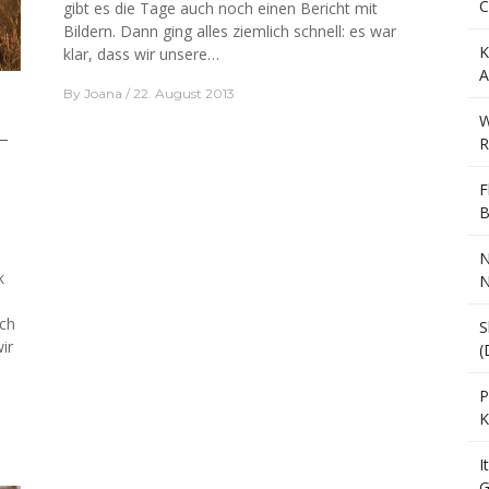
C
gibt es die Tage auch noch einen Bericht mit
Bildern. Dann ging alles ziemlich schnell: es war
K
klar, dass wir unsere…
A
By
Joana
22. August 2013
W
–
R
F
B
N
k
N
ch
S
ir
(
P
K
I
G