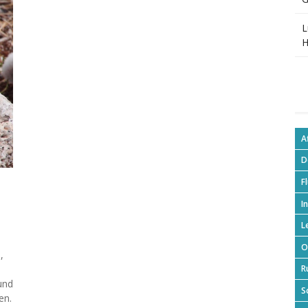
L
H
A
D
F
I
L
O
,
R
und
S
en.