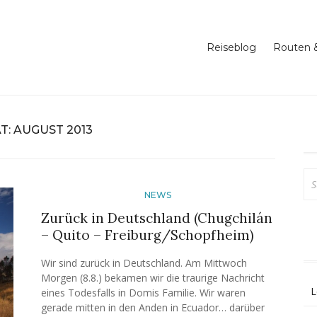
 Reise in die südliche Hemisphäre
rip around the world
Reiseblog
Routen &
T:
AUGUST 2013
Su
na
NEWS
Zurück in Deutschland (Chugchilán
– Quito – Freiburg/Schopfheim)
Wir sind zurück in Deutschland. Am Mittwoch
Morgen (8.8.) bekamen wir die traurige Nachricht
L
eines Todesfalls in Domis Familie. Wir waren
gerade mitten in den Anden in Ecuador… darüber