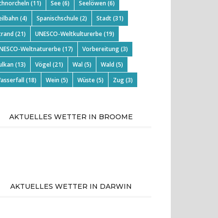
chnorcheln
(11)
See
(6)
Seelöwen
(6)
eilbahn
(4)
Spanischschule
(2)
Stadt
(31)
trand
(21)
UNESCO-Weltkulturerbe
(19)
NESCO-Weltnaturerbe
(17)
Vorbereitung
(3)
ulkan
(13)
Vögel
(21)
Wal
(5)
Wald
(5)
asserfall
(18)
Wein
(5)
Wüste
(5)
Zug
(3)
AKTUELLES WETTER IN BROOME
AKTUELLES WETTER IN DARWIN