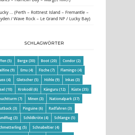
ucky … (Perth – Rottnest Island – Fremantle –
yden / Wave Rock – Le Grand NP / Lucky Bay)
SCHLAGWÖRTER
ffen
(5)
Berge
(30)
Boot
(20)
Condor
(2)
elfine
(9)
Emu
(4)
Fische
(7)
Flamingo
(4)
luss
(4)
Gletscher
(5)
Höhle
(9)
Inkas
(3)
nsel
(10)
Krokodil
(6)
Känguru
(12)
Küste
(35)
euchtturm
(7)
Minen
(3)
Nationalpark
(37)
utback
(3)
Pinguine
(6)
Radfahren
(3)
undflug
(3)
Schildkröte
(4)
Schlange
(5)
chmetterling
(5)
Schnabeltier
(4)