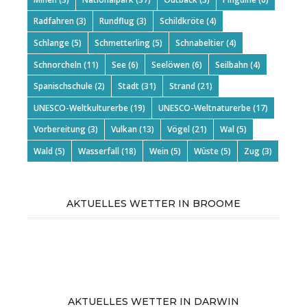
Radfahren
(3)
Rundflug
(3)
Schildkröte
(4)
Schlange
(5)
Schmetterling
(5)
Schnabeltier
(4)
Schnorcheln
(11)
See
(6)
Seelöwen
(6)
Seilbahn
(4)
Spanischschule
(2)
Stadt
(31)
Strand
(21)
UNESCO-Weltkulturerbe
(19)
UNESCO-Weltnaturerbe
(17)
Vorbereitung
(3)
Vulkan
(13)
Vögel
(21)
Wal
(5)
Wald
(5)
Wasserfall
(18)
Wein
(5)
Wüste
(5)
Zug
(3)
AKTUELLES WETTER IN BROOME
AKTUELLES WETTER IN DARWIN