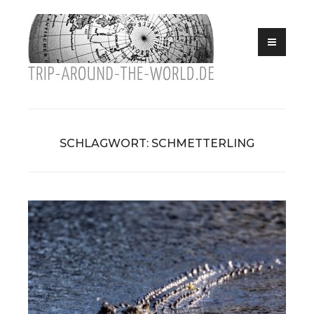
Eine Reise in
Skip
trip
die südliche
to
Hemisphäre
around
content
the
world
SCHLAGWORT:
SCHMETTERLING