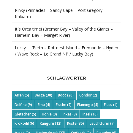
Pinky (Pinnacles – Sandy Cape – Port Gregory –
Kalbarri)
It´s Orca time! (Bremer Bay – Valley of the Giants –
Hamelin Bay – Marget River)
Lucky … (Perth – Rottnest Island – Fremantle – Hyden
/ Wave Rock – Le Grand NP / Lucky Bay)
SCHLAGWÖRTER
Affen
(5)
Berge
(30)
Boot
(20)
Condor
(2)
Delfine
(9)
Emu
(4)
Fische
(7)
Flamingo
(4)
Fluss
(4)
Gletscher
(5)
Höhle
(9)
Inkas
(3)
Insel
(10)
Krokodil
(6)
Känguru
(12)
Küste
(35)
Leuchtturm
(7)
Minen
(3)
Nationalpark
(37)
Outback
(3)
Pinguine
(6)