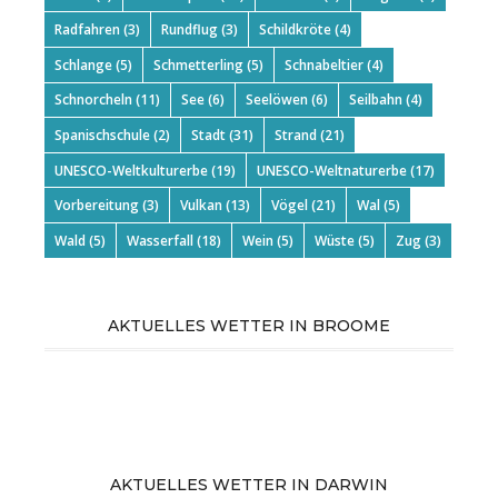
Radfahren
(3)
Rundflug
(3)
Schildkröte
(4)
Schlange
(5)
Schmetterling
(5)
Schnabeltier
(4)
Schnorcheln
(11)
See
(6)
Seelöwen
(6)
Seilbahn
(4)
Spanischschule
(2)
Stadt
(31)
Strand
(21)
UNESCO-Weltkulturerbe
(19)
UNESCO-Weltnaturerbe
(17)
Vorbereitung
(3)
Vulkan
(13)
Vögel
(21)
Wal
(5)
Wald
(5)
Wasserfall
(18)
Wein
(5)
Wüste
(5)
Zug
(3)
AKTUELLES WETTER IN BROOME
AKTUELLES WETTER IN DARWIN