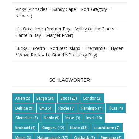
Pinky (Pinnacles – Sandy Cape – Port Gregory –
Kalbarri)
It´s Orca time! (Bremer Bay – Valley of the Giants –
Hamelin Bay – Marget River)
Lucky … (Perth – Rottnest Island – Fremantle – Hyden
/ Wave Rock – Le Grand NP / Lucky Bay)
SCHLAGWÖRTER
Affen
(5)
Berge
(30)
Boot
(20)
Condor
(2)
Delfine
(9)
Emu
(4)
Fische
(7)
Flamingo
(4)
Fluss
(4)
Gletscher
(5)
Höhle
(9)
Inkas
(3)
Insel
(10)
Krokodil
(6)
Känguru
(12)
Küste
(35)
Leuchtturm
(7)
Minen
(3)
Nationalpark
(37)
Outback
(3)
Pinguine
(6)