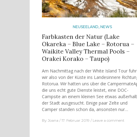
NEUSEELAND
,
NEWS
Farbkasten der Natur (Lake
Okareka – Blue Lake – Rotorua –
Waikite Valley Thermal Pools –
Orakei Korako – Taupo)
Am Nachmittag nach der White Island Tour fuh
wir also von der Küste ins Landesinnere Richtun
Rotorua. Wir hatten uns über die CampermateA
die uns echt gute Dienste leistet, eine DOC-
Campsite an einem kleinen See etwas außerhal
der Stadt ausgesucht. Einige paar Zelte und
Camper standen schon da, ansonsten nur…
By
Joana
17. Februar 2019
Leave a comment