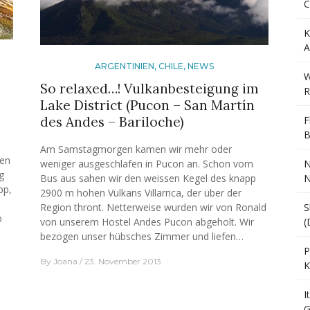
C
K
A
ARGENTINIEN
,
CHILE
,
NEWS
W
So relaxed…! Vulkanbesteigung im
R
Lake District (Pucon – San Martín
des Andes – Bariloche)
F
B
Am Samstagmorgen kamen wir mehr oder
ren
weniger ausgeschlafen in Pucon an. Schon vom
N
g
Bus aus sahen wir den weissen Kegel des knapp
N
pp,
2900 m hohen Vulkans Villarrica, der über der
Region thront. Netterweise wurden wir von Ronald
S
b
von unserem Hostel Andes Pucon abgeholt. Wir
(
bezogen unser hübsches Zimmer und liefen…
P
By
Joana
23. November 2013
K
I
G