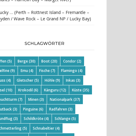
ucky … (Perth – Rottnest Island – Fremantle –
yden / Wave Rock – Le Grand NP / Lucky Bay)
SCHLAGWÖRTER
ffen
(5)
Berge
(30)
Boot
(20)
Condor
(2)
elfine
(9)
Emu
(4)
Fische
(7)
Flamingo
(4)
luss
(4)
Gletscher
(5)
Höhle
(9)
Inkas
(3)
nsel
(10)
Krokodil
(6)
Känguru
(12)
Küste
(35)
euchtturm
(7)
Minen
(3)
Nationalpark
(37)
utback
(3)
Pinguine
(6)
Radfahren
(3)
undflug
(3)
Schildkröte
(4)
Schlange
(5)
chmetterling
(5)
Schnabeltier
(4)