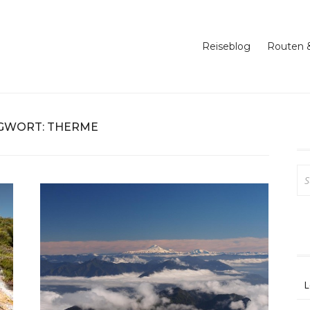
 Reise in die südliche Hemisphäre
rip around the world
Reiseblog
Routen &
GWORT:
THERME
Su
na
L