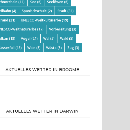
chnorcheln
(11)
See
(6)
Seelöwen
(6)
eilbahn
(4)
Spanischschule
(2)
Stadt
(31)
trand
(21)
UNESCO-Weltkulturerbe
(19)
NESCO-Weltnaturerbe
(17)
Vorbereitung
(3)
ulkan
(13)
Vögel
(21)
Wal
(5)
Wald
(5)
asserfall
(18)
Wein
(5)
Wüste
(5)
Zug
(3)
AKTUELLES WETTER IN BROOME
AKTUELLES WETTER IN DARWIN