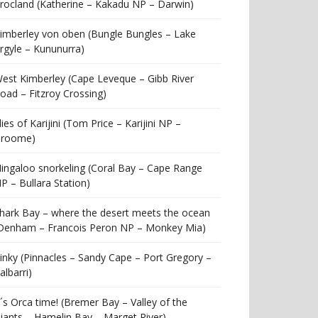
rocland (Katherine – Kakadu NP – Darwin)
imberley von oben (Bungle Bungles – Lake
rgyle – Kununurra)
est Kimberley (Cape Leveque – Gibb River
oad – Fitzroy Crossing)
lies of Karijini (Tom Price – Karijini NP –
roome)
ingaloo snorkeling (Coral Bay – Cape Range
P – Bullara Station)
hark Bay – where the desert meets the ocean
Denham – Francois Peron NP – Monkey Mia)
inky (Pinnacles – Sandy Cape – Port Gregory –
albarri)
t´s Orca time! (Bremer Bay – Valley of the
iants – Hamelin Bay – Marget River)