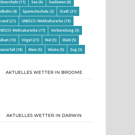
chnorcheln
(11)
See
(6)
Seelöwen
(6)
eilbahn
(4)
Spanischschule
(2)
Stadt
(31)
trand
(21)
UNESCO-Weltkulturerbe
(19)
NESCO-Weltnaturerbe
(17)
Vorbereitung
(3)
ulkan
(13)
Vögel
(21)
Wal
(5)
Wald
(5)
asserfall
(18)
Wein
(5)
Wüste
(5)
Zug
(3)
AKTUELLES WETTER IN BROOME
AKTUELLES WETTER IN DARWIN