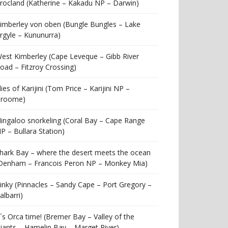
rocland (Katherine – Kakadu NP – Darwin)
imberley von oben (Bungle Bungles – Lake
rgyle – Kununurra)
est Kimberley (Cape Leveque – Gibb River
oad – Fitzroy Crossing)
lies of Karijini (Tom Price – Karijini NP –
roome)
ingaloo snorkeling (Coral Bay – Cape Range
P – Bullara Station)
hark Bay – where the desert meets the ocean
Denham – Francois Peron NP – Monkey Mia)
inky (Pinnacles – Sandy Cape – Port Gregory –
albarri)
t´s Orca time! (Bremer Bay – Valley of the
iants – Hamelin Bay – Marget River)