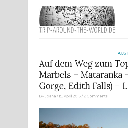
Eine
Skip
t
to
content
AUS
Auf dem Weg zum Top 
Marbels – Mataranka –
Gorge, Edith Falls) – 
By
Joana
15. April 2013
2 Comments