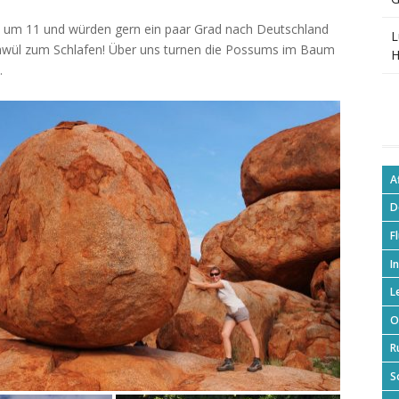
s um 11 und würden gern ein paar Grad nach Deutschland
L
schwül zum Schlafen! Über uns turnen die Possums im Baum
H
…
A
D
F
I
L
O
R
S