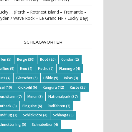
ucky … (Perth – Rottnest Island – Fremantle –
yden / Wave Rock – Le Grand NP / Lucky Bay)
SCHLAGWÖRTER
ffen
(5)
Berge
(30)
Boot
(20)
Condor
(2)
elfine
(9)
Emu
(4)
Fische
(7)
Flamingo
(4)
luss
(4)
Gletscher
(5)
Höhle
(9)
Inkas
(3)
nsel
(10)
Krokodil
(6)
Känguru
(12)
Küste
(35)
euchtturm
(7)
Minen
(3)
Nationalpark
(37)
utback
(3)
Pinguine
(6)
Radfahren
(3)
undflug
(3)
Schildkröte
(4)
Schlange
(5)
chmetterling
(5)
Schnabeltier
(4)