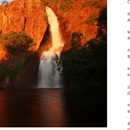
C
K
A
W
R
F
B
N
N
S
(
P
K
I
G