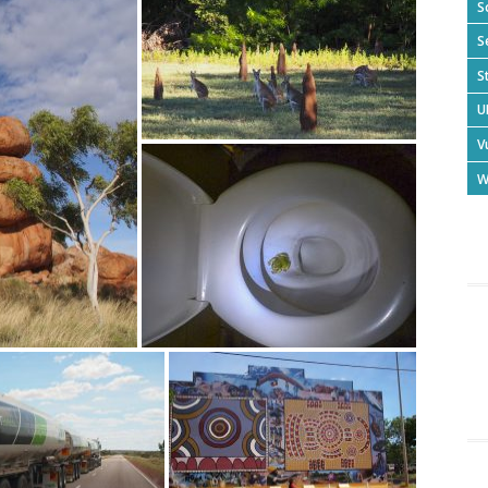
S
S
S
U
V
W