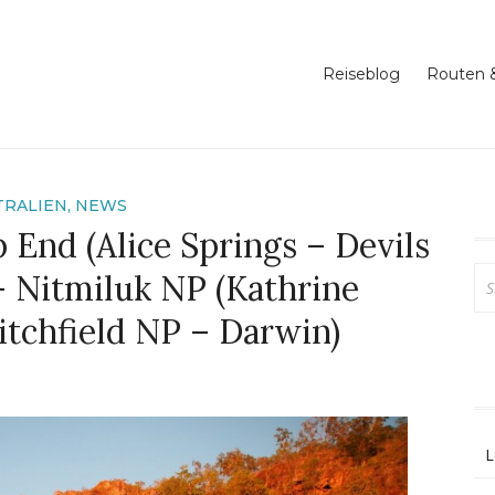
 Reise in die südliche Hemisphäre
rip around the world
Reiseblog
Routen &
TRALIEN
,
NEWS
End (Alice Springs – Devils
Su
 Nitmiluk NP (Kathrine
na
Litchfield NP – Darwin)
L