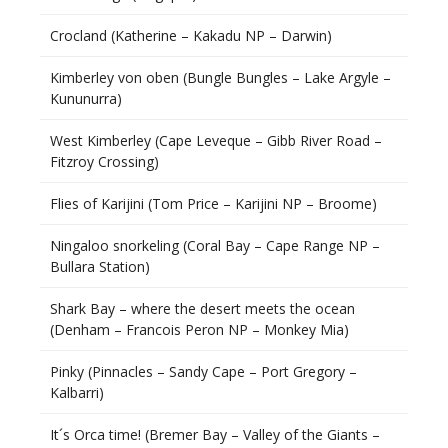
Crocland (Katherine – Kakadu NP – Darwin)
Kimberley von oben (Bungle Bungles – Lake Argyle –
Kununurra)
West Kimberley (Cape Leveque – Gibb River Road –
Fitzroy Crossing)
Flies of Karijini (Tom Price – Karijini NP – Broome)
Ningaloo snorkeling (Coral Bay – Cape Range NP –
Bullara Station)
Shark Bay – where the desert meets the ocean
(Denham – Francois Peron NP – Monkey Mia)
Pinky (Pinnacles – Sandy Cape – Port Gregory –
Kalbarri)
It´s Orca time! (Bremer Bay – Valley of the Giants –