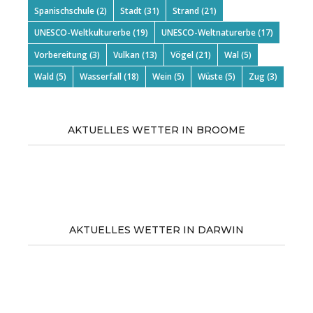
Spanischschule
(2)
Stadt
(31)
Strand
(21)
UNESCO-Weltkulturerbe
(19)
UNESCO-Weltnaturerbe
(17)
Vorbereitung
(3)
Vulkan
(13)
Vögel
(21)
Wal
(5)
Wald
(5)
Wasserfall
(18)
Wein
(5)
Wüste
(5)
Zug
(3)
AKTUELLES WETTER IN BROOME
AKTUELLES WETTER IN DARWIN