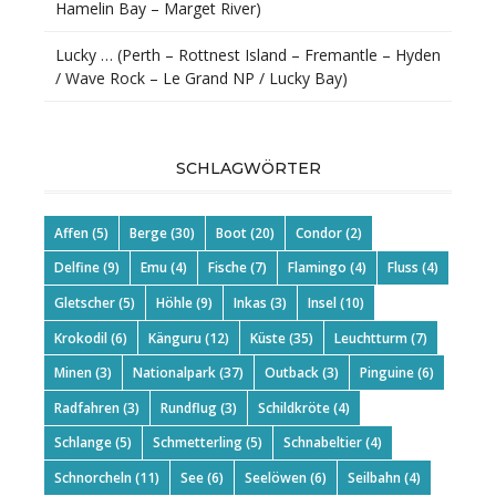
Hamelin Bay – Marget River)
Lucky … (Perth – Rottnest Island – Fremantle – Hyden
/ Wave Rock – Le Grand NP / Lucky Bay)
SCHLAGWÖRTER
Affen
(5)
Berge
(30)
Boot
(20)
Condor
(2)
Delfine
(9)
Emu
(4)
Fische
(7)
Flamingo
(4)
Fluss
(4)
Gletscher
(5)
Höhle
(9)
Inkas
(3)
Insel
(10)
Krokodil
(6)
Känguru
(12)
Küste
(35)
Leuchtturm
(7)
Minen
(3)
Nationalpark
(37)
Outback
(3)
Pinguine
(6)
Radfahren
(3)
Rundflug
(3)
Schildkröte
(4)
Schlange
(5)
Schmetterling
(5)
Schnabeltier
(4)
Schnorcheln
(11)
See
(6)
Seelöwen
(6)
Seilbahn
(4)