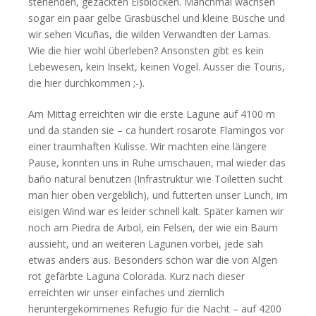
stehenden, gezackten Eisblöcken. Manchmal wachsen
sogar ein paar gelbe Grasbüschel und kleine Büsche und
wir sehen Vicuñas, die wilden Verwandten der Lamas.
Wie die hier wohl überleben? Ansonsten gibt es kein
Lebewesen, kein Insekt, keinen Vogel. Ausser die Touris,
die hier durchkommen ;-).
Am Mittag erreichten wir die erste Lagune auf 4100 m
und da standen sie – ca hundert rosarote Flamingos vor
einer traumhaften Kulisse. Wir machten eine längere
Pause, konnten uns in Ruhe umschauen, mal wieder das
baño natural benutzen (Infrastruktur wie Toiletten sucht
man hier oben vergeblich), und futterten unser Lunch, im
eisigen Wind war es leider schnell kalt. Später kamen wir
noch am Piedra de Arbol, ein Felsen, der wie ein Baum
aussieht, und an weiteren Lagunen vorbei, jede sah
etwas anders aus. Besonders schön war die von Algen
rot gefärbte Laguna Colorada. Kurz nach dieser
erreichten wir unser einfaches und ziemlich
heruntergekommenes Refugio für die Nacht – auf 4200