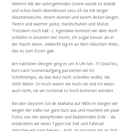
Metern! Mit der untergehenden Sonne wurde es eiskalt
und schon beim Abendessen sass ich da mit langer
Skiunterwäsche, einem dünnen und einem dicken langen
Fleece und warmer Jacke, Handschuhen und Mütze.
Trotzdem noch kalt :-(. Irgendwie konnten wir aber doch
schlafen in unserem 6er-Dorm, ich sogar besser als in
der Nacht davor, vielleicht lag es an dem Gläschen Wein,
das es zum Essen gab.
Am nächsten Morgen ging es um 6 Uhr bei -15 Grad los,
kurz nach Sonnenaufgang passierten wir im
Schritttempo, da das Auto nicht schneller wollte, die
5000 Meter. So hoch waren wir noch nie und ich weiss
auch nicht, ob wir nochmal so hoch kommen werden!
Bei den Geysiren Sol de Mañana auf 4800 m stiegen wir
wegen der Kälte nur ganz kurz aus und machten ein paar
Fotos von der dampfenden und blubbernden Erde – da
entdeckten wir einen Typen mit Zelt und Fahrrad
zwischen ein paar Felsen – Andi, da mussten wir an dich