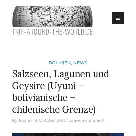
Eine Reise in
Skip
trip
die südliche
to
Hemisphäre
around
content
the
world
BOLIVIEN
,
NEWS
Salzseen, Lagunen und
Geysire (Uyuni –
bolivianische –
chilenische Grenze)
By
Joana
18. Oktober 2013
Leave a comment