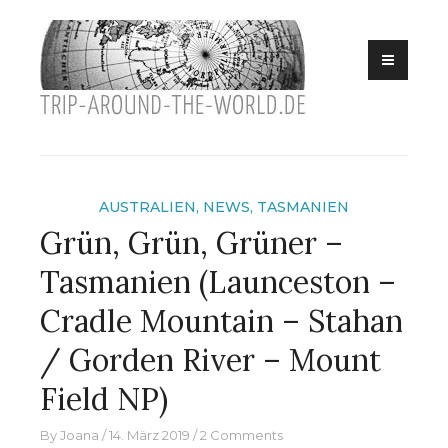
Eine Reise in
Skip
trip
die südliche
to
Hemisphäre
around
content
the
world
AUSTRALIEN
,
NEWS
,
TASMANIEN
Grün, Grün, Grüner –
Tasmanien (Launceston –
Cradle Mountain – Stahan
/ Gorden River – Mount
Field NP)
By
Joana
14. März 2019
2 Comments