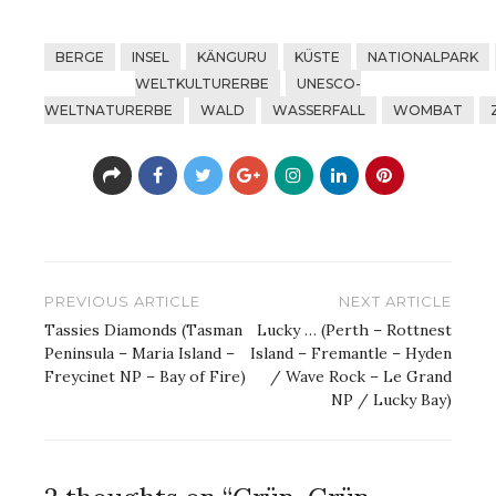
BERGE
INSEL
KÄNGURU
KÜSTE
NATIONALPARK
WELTKULTURERBE
UNESCO-
WELTNATURERBE
WALD
WASSERFALL
WOMBAT
Beitragsnavigation
PREVIOUS ARTICLE
NEXT ARTICLE
Tassies Diamonds (Tasman
Lucky … (Perth – Rottnest
Peninsula – Maria Island –
Island – Fremantle – Hyden
Freycinet NP – Bay of Fire)
/ Wave Rock – Le Grand
NP / Lucky Bay)