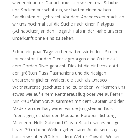
wieder hinunter. Danach mussten wir erstmal Schuhe
und Socken ausschütteln, wir hatten einen halben
Sandkasten mitgebracht. Vor dem Abendessen machten
wir uns nochmal auf die Suche nach einen Platypus
(Schnabeltier) an den Hogarth Falls in der Nähe unserer
Unterkunft ohne eins zu sehen.
Schon ein paar Tage vorher hatten wir in der I-Site in
Launceston für den Dienstagmorgen eine Cruise auf
dem Gorden River gebucht. Dies ist die einfachste Art
den größten Fluss Tasmaniens und die riesigen,
undurchdringlichen Wälder, die auch als Unesco
Weltnaturerbe geschützt sind, zu erleben. Wir kamen uns
etwas wie auf einem Rentnerausflug oder wie auf einer
Minikreuzfahrt vor, zusammen mit dem Captain und den
Mädels an der Bar, waren wir die Jüngsten an Bord.
Zuerst ging es über den Maquarie Harbour Richtung
Meer zum Hells Gate und Ocean Beach, wo es riesige,
bis zu 20 m hohe Wellen geben kann. An diesem Tag
hatten wir aber Glück mit dem Wetter. Obwohl Wolken